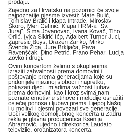
prodaju.
Zajedno za Hrvatsku na pozornici će svoje
najpoznatije pjesme izvesti: Mate Bulić,
Tomislav Bralić i klapa Intrade, Miroslav
Škoro, Meri Cetinić, Klapa HRM-a "Sv.
Juraj", Šima Jovanovac, Ivana Kovač, Tiho
Orlić, Ivica Sikirić Ićo, Adalbert Turner Juci,
Zaprešić Boys, Dražen Žanko, Mirko
Švenda Žiga, Jure Brkljača, Pava
Ravenšćak, Dino Petrić, Frano Pehar, Lucija
Zovko i drugi.
Ovim koncertom želimo s okupljenima
izraziti zahvalnosti prema domovini i
poštovanje prema generacijama koje su
pridonijele njezinoj slobodi i napretku,
pokazati djeci i mladima važnost ljubavi
prema domovini, kao i kroz svima nam
poznate emotivne stihove i melodije osnažiti
osjećaj ponosa i ljubavi prema Lijepoj Našoj
i u molitvi i pjesmi povezati sve generacije.
Uoči velikog domoljubnog koncerta u Zadru
rekla je glavna producentica Ksenija
Abramović, ujedno i direktorica Laudato
televizije, organizatora koncerta.