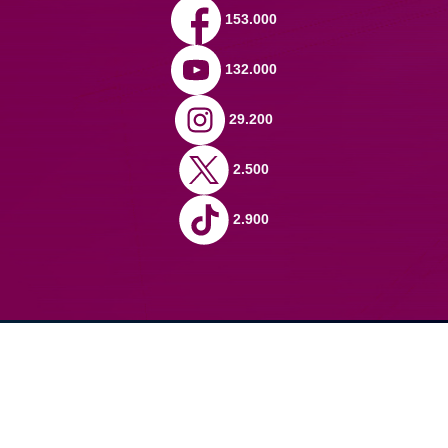
153.000
132.000
29.200
2.500
2.900
Domu