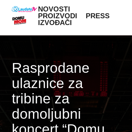
Skoči na glavni sadržaj
NOVOSTI
Main navigation
PROIZVODI
PRESS
IZVOĐAČI
Rasprodane
ulaznice za
tribine za
domoljubni
koncert “Domu