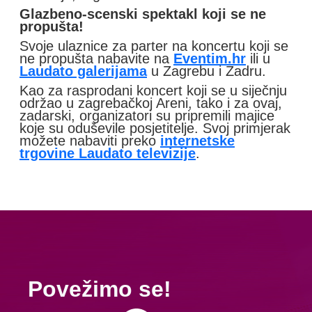
Glazbeno-scenski spektakl koji se ne
propušta!
Svoje ulaznice za parter na koncertu koji se
ne propušta nabavite na
Eventim.hr
ili u
Laudato galerijama
u Zagrebu i Zadru.
Kao za rasprodani koncert koji se u siječnju
održao u zagrebačkoj Areni, tako i za ovaj,
zadarski, organizatori su pripremili majice
koje su oduševile posjetitelje. Svoj primjerak
možete nabaviti preko
internetske
trgovine Laudato televizije
.
Povežimo se!