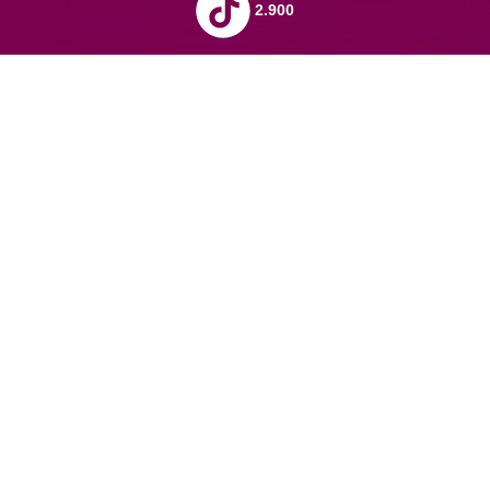
2.900
Domu
mom