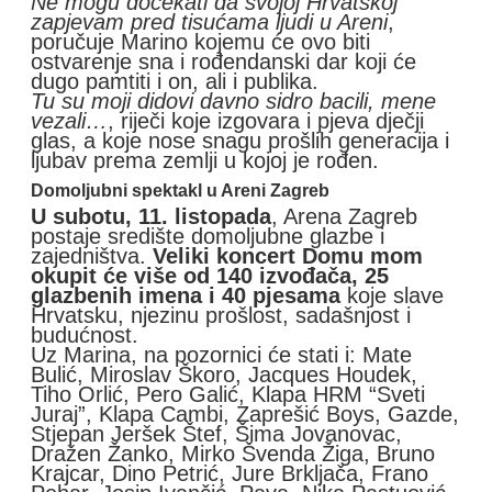
Ne mogu dočekati da svojoj Hrvatskoj
zapjevam pred tisućama ljudi u Areni
,
poručuje Marino kojemu će ovo biti
ostvarenje sna i rođendanski dar koji će
dugo pamtiti i on, ali i publika.
Tu su moji didovi davno sidro bacili, mene
vezali…
, riječi koje izgovara i pjeva dječji
glas, a koje nose snagu prošlih generacija i
ljubav prema zemlji u kojoj je rođen.
Domoljubni spektakl u Areni Zagreb
U subotu, 11. listopada
, Arena Zagreb
postaje središte domoljubne glazbe i
zajedništva.
Veliki koncert Domu mom
okupit će više od 140 izvođača, 25
glazbenih imena i 40 pjesama
koje slave
Hrvatsku, njezinu prošlost, sadašnjost i
budućnost.
Uz Marina, na pozornici će stati i: Mate
Bulić, Miroslav Škoro, Jacques Houdek,
Tiho Orlić, Pero Galić, Klapa HRM “Sveti
Juraj”, Klapa Cambi, Zaprešić Boys, Gazde,
Stjepan Jeršek Štef, Šima Jovanovac,
Dražen Žanko, Mirko Švenda Žiga, Bruno
Krajcar, Dino Petrić, Jure Brkljača, Frano