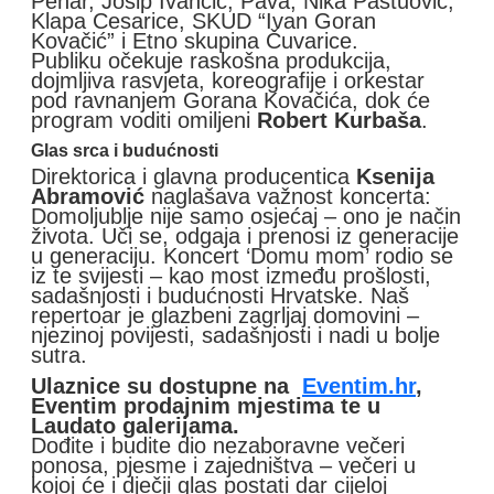
Pehar, Josip Ivančić, Pava, Nika Pastuović,
Klapa Cesarice, SKUD “Ivan Goran
Kovačić” i Etno skupina Čuvarice.
Publiku očekuje raskošna produkcija,
dojmljiva rasvjeta, koreografije i orkestar
pod ravnanjem Gorana Kovačića, dok će
program voditi omiljeni
Robert Kurbaša
.
Glas srca i budućnosti
Direktorica i glavna producentica
Ksenija
Abramović
naglašava važnost koncerta:
Domoljublje nije samo osjećaj – ono je način
života. Uči se, odgaja i prenosi iz generacije
u generaciju. Koncert ‘Domu mom’ rodio se
iz te svijesti – kao most između prošlosti,
sadašnjosti i budućnosti Hrvatske. Naš
repertoar je glazbeni zagrljaj domovini –
njezinoj povijesti, sadašnjosti i nadi u bolje
sutra.
Ulaznice su dostupne na
Eventim.hr
,
Eventim prodajnim mjestima te u
Laudato galerijama.
Dođite i budite dio nezaboravne večeri
ponosa, pjesme i zajedništva – večeri u
kojoj će i dječji glas postati dar cijeloj