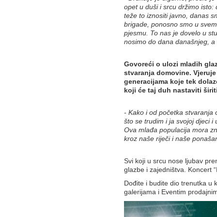
opet u duši i srcu držimo isto:
teže to iznositi javno, danas 
brigade, ponosno smo u svemu 
pjesmu. To nas je dovelo u stud
nosimo do dana današnjeg, a no
Govoreći o ulozi mladih gla
stvaranja domovine. Vjeruje 
generacijama koje tek dolaze
koji će taj duh nastaviti širiti
- Kako i od početka stvaranja 
što se trudim i ja svojoj djeci 
Ova mlađa populacija mora znati
kroz naše riječi i naše ponašan
Svi koji u srcu nose ljubav pr
glazbe i zajedništva. Koncert 
Dođite i budite dio trenutka 
galerijama i Eventim prodajni