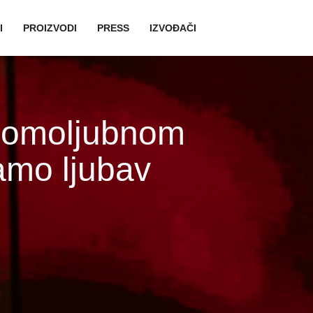
avigation
I
PROIZVODI
PRESS
IZVOĐAČI
 domoljubnom
amo ljubav