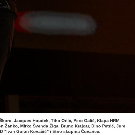
v Škoro, Jacques Houdek, Tiho Orlić, Pero Galić, Klapa HRM
n Žanko, Mirko Švenda Žiga, Bruno Krajcar, Dino Petrić, Jure
UD “Ivan Goran Kovačić” i Etno skupina Čuvarice.