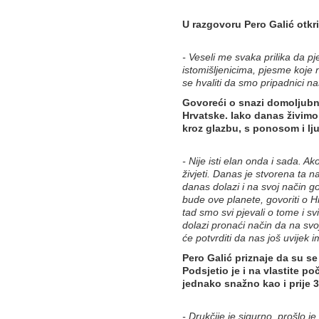
U razgovoru Pero Galić otkr
- Veseli me svaka prilika da p
istomišljenicima, pjesme koje 
se hvaliti da smo pripadnici na
Govoreći o snazi domoljubne
Hrvatske. Iako danas živimo
kroz glazbu, s ponosom i lj
- Nije isti elan onda i sada. A
živjeti. Danas je stvorena ta n
danas dolazi i na svoj način go
bude ove planete, govoriti o H
tad smo svi pjevali o tome i sv
dolazi pronaći način da na svo
će potvrditi da nas još uvijek i
Pero Galić priznaje da su se
Podsjetio je i na vlastite po
jednako snažno kao i prije 
- Drukčije je sigurno, prošlo j