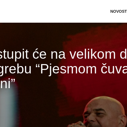
Main n
NOVOST
stupit će na velikom
agrebu “Pjesmom čuv
ni”