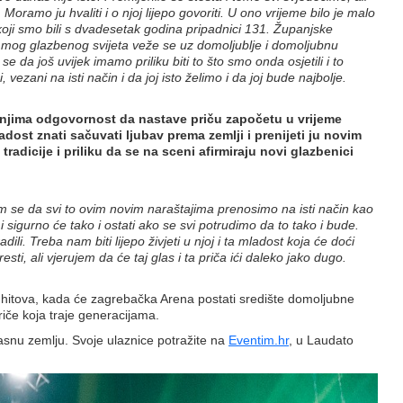
Moramo ju hvaliti i o njoj lijepo govoriti. U ono vrijeme bilo je malo
koji smo bili s dvadesetak godina pripadnici 131. Županjske
mog glazbenog svijeta veže se uz domoljublje i domoljubnu
e da još uvijek imamo priliku biti to što smo onda osjetili i to
ani na isti način i da joj isto želimo i da joj bude najbolje.
a njima odgovornost da nastave priču započetu u vrijeme
adost znati sačuvati ljubav prema zemlji i prenijeti ju novim
dicije i priliku da se na sceni afirmiraju novi glazbenici
dam se da svi to ovim novim naraštajima prenosimo na isti način kao
o i sigurno će tako i ostati ako se svi potrudimo da to tako i bude.
li. Treba nam biti lijepo živjeti u njoj i ta mladost koja će doći
ti, ali vjerujem da će taj glas i ta priča ići daleko jako dugo.
ih hitova, kada će zagrebačka Arena postati središte domoljubne
iče koja traje generacijama.
asnu zemlju. Svoje ulaznice potražite na
Eventim.hr
, u Laudato