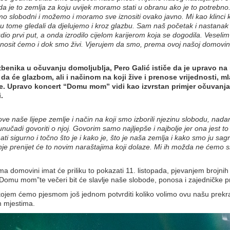
 da je to zemlja za koju uvijek moramo stati u obranu ako je to potrebno. 
smo slobodni i možemo i moramo sve iznositi ovako javno. Mi kao klinci 
tome gledali da djelujemo i kroz glazbu. Sam naš početak i nastanak 
io prvi put, a onda izrodilo cijelom karijerom koja se dogodila. Veselim s
sit ćemo i dok smo živi. Vjerujem da smo, prema ovoj našoj domovini, vez
zbenika u očuvanju domoljublja, Pero Galić ističe da je upravo n
da će glazbom, ali i načinom na koji žive i prenose vrijednosti, ml
. Upravo koncert “Domu mom” vidi kao izvrstan primjer očuvanja tra
.
ove naše lijepe zemlje i način na koji smo izborili njezinu slobodu, na
i unučadi govoriti o njoj. Govorim samo najljepše i najbolje jer ona jest t
 sigurno i točno što je i kako je, što je naša zemlja i kako smo ju sagradi
je prenijet će to novim naraštajima koji dolaze. Mi ih možda ne ćemo sres
ema domovini imat će priliku to pokazati 11. listopada, pjevanjem brojn
“Domu mom”te večeri bit će slavlje naše slobode, ponosa i zajedničke pr
u kojem ćemo pjesmom još jednom potvrditi koliko volimo ovu našu prekr
m mjestima.