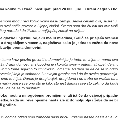
iva koliko mu znači nastupati pred 20 000 ljudi u Areni Zagreb i k
jesmom mogu reći koliko volim našu zemlju. Jedva čekam ovaj susret u, 
na svoj način govore o Lijepoj Našoj. Sretan sam što ću biti dio ove veli
šeg naroda i da živimo u najljepšoj zemlji na svijetu.
 glazbe i njezinu odjeku među mladima, Galić se prisjeća vremen
 u drugačijem vremenu, naglašava kako je jednako važno da nove ge
ubavlju prema domovini.
ko ćemo kroz glazbu govoriti o domovini jer je tada, to vrijeme, nama svak
aša draga domovina, slobodna je i korača svojim putem, ali opet ideja i ž
vori o tome sigurno to čini čvrsto i od srca. Nadam se da će se to održat
rvatskoj koja je slobodna i u svojim granicama i da će svaka generacija 
i smo to htjeli. Danas je drugi svijet, drugi život i ne treba se vraćati 
j način opiše sve ono što je bilo, što jest danas i sve što želimo da b
ma i da će se to nastaviti.
 okolnosti u mnogočemu promijenile, ali ističe da osjećaj pripadno
četke, kada su prve pjesme nastajale iz domoljublja i želje da se b
35 godina.
e 35 godina otkad smo započeli našu priču. Vrijeme našeg nastajanja i ov