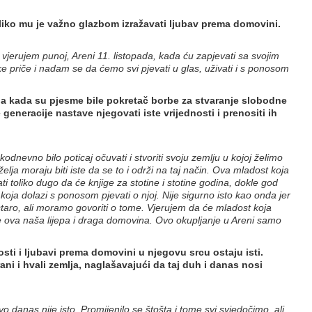
oliko mu je važno glazbom izražavati ljubav prema domovini.
vjerujem punoj, Areni 11. listopada, kada ću zapjevati sa svojim
ke priče i nadam se da ćemo svi pjevati u glas, uživati i s ponosom
a kada su pjesme bile pokretač borbe za stvaranje slobodne
neracije nastave njegovati iste vrijednosti i prenositi ih
odnevno bilo poticaj očuvati i stvoriti svoju zemlju u kojoj želimo
elja moraju biti iste da se to i održi na taj način. Ova mladost koja
i toliko dugo da će knjige za stotine i stotine godina, dokle god
koja dolazi s ponosom pjevati o njoj. Nije sigurno isto kao onda jer
na staro, ali moramo govoriti o tome. Vjerujem da će mladost koja
ude ova naša lijepa i draga domovina. Ovo okupljanje u Areni samo
sti i ljubavi prema domovini u njegovu srcu ostaju isti.
rani i hvali zemlja, naglašavajući da taj duh i danas nosi
o danas nije isto. Promijenilo se štošta i tome svi svjedočimo, ali