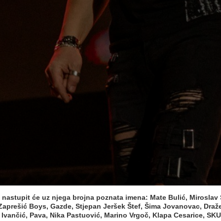
a nastupit će uz njega brojna poznata imena: Mate Bulić, Mirosla
 Zaprešić Boys, Gazde, Stjepan Jeršek Štef, Šima Jovanovac, Draže
p Ivančić, Pava, Nika Pastuović, Marino Vrgoč, Klapa Cesarice, SK