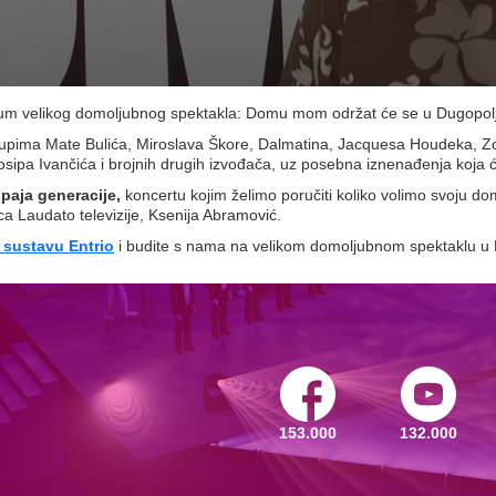
datum velikog domoljubnog spektakla: Domu mom održat će se u Dugopol
tupima
Mate Bulića, Miroslava Škore, Dalmatina, Jacquesa Houdeka, Zo
osipa Ivančića
i brojnih drugih izvođača, uz posebna iznenađenja koja ć
spaja generacije,
koncertu kojim želimo poručiti koliko volimo svoju dom
ica Laudato televizije, Ksenija Abramović.
 sustavu Entrio
i budite s nama na velikom domoljubnom spektaklu u
153.000
132.000