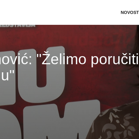
Main n
NOVOST
vić: "Želimo poručiti
u"