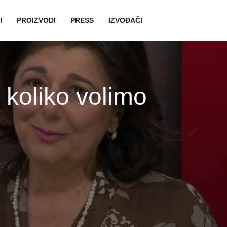
avigation
I
PROIZVODI
PRESS
IZVOĐAČI
 koliko volimo