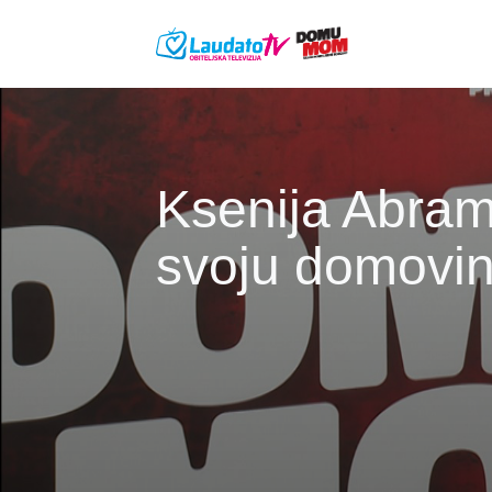
Skoči na glavni sadržaj
Ksenija Abramo
svoju domovin