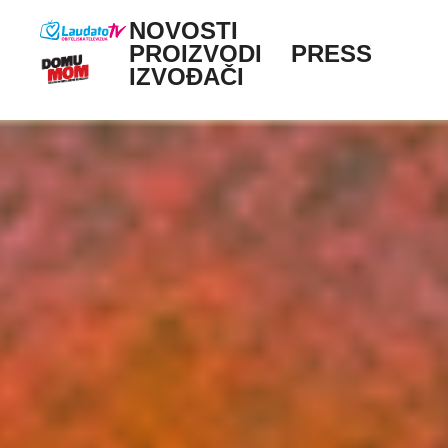
Skoči na glavni sadržaj
NOVOSTI
Main navigation
PROIZVODI
PRESS
IZVOĐAČI